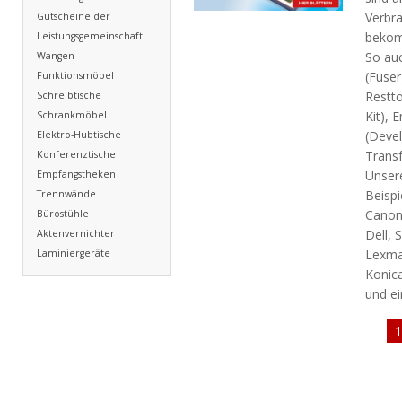
Verbr
Gutscheine der
bekom
Leistungsgemeinschaft
So auc
Wangen
(Fuser
Funktionsmöbel
Restt
Schreibtische
Kit), 
Schrankmöbel
(Devel
Elektro-Hubtische
Transf
Konferenztische
Unser
Empfangstheken
Beispi
Trennwände
Canon
Bürostühle
Dell, 
Aktenvernichter
Lexma
Laminiergeräte
Konica
und ei
1