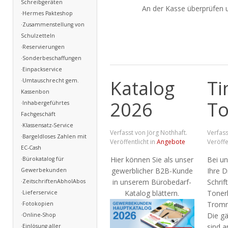
Schreibgeräten
An der Kasse überprüfen un
·Hermes Pakteshop
·Zusammenstellung von
Schulzetteln
·Reservierungen
·Sonderbeschaffungen
·Einpackservice
Katalog
Ti
·Umtauschrecht gem.
Kassenbon
2026
To
·Inhabergeführtes
Fachgeschäft
·Klassensatz-Service
Verfasst von Jörg Nothhaft.
Verfass
·Bargeldloses Zahlen mit
Veröffentlicht in
Angebote
Veröffe
EC-Cash
Hier können Sie als unser
Bei u
·Bürokatalog für
gewerblicher B2B-Kunde
Ihre D
Gewerbekunden
in unserem Bürobedarf-
Schrif
·ZeitschriftenAbholAbos
Katalog blättern.
Toner
·Lieferservice
Tromm
·Fotokopien
Die g
·Online-Shop
sind a
·Einlösung aller