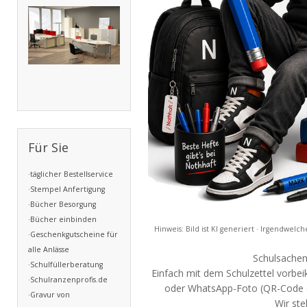
Für Sie
·täglicher Bestellservice
·Stempel Anfertigung
·Bücher Besorgung
·Bücher einbinden
Hinweis: Bild ist KI generiert · Irgendwelc
·Geschenkgutscheine für
alle Anlässe
Schulsachen
·Schulfüllerberatung
Einfach mit dem Schulzettel vorbe
·Schulranzenprofis.de
oder WhatsApp-Foto (QR-Code o
·Gravur von
Wir ste